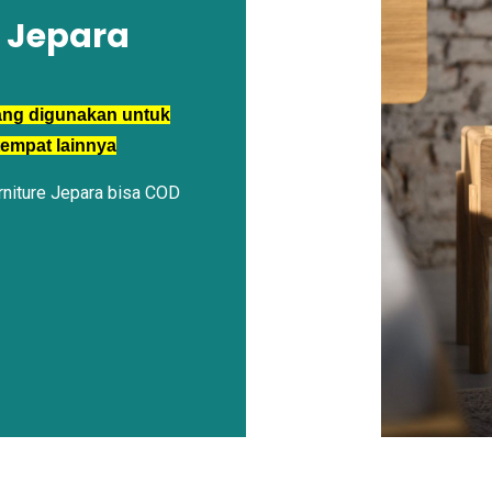
a Jepara
ang digunakan untuk
tempat lainnya
rniture Jepara bisa COD