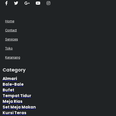
Home
Contact
Services
Toko
Keranjang
Category
Almari
Bale-Bale
Bufet
Tempat Tidur
Meja Rias
Set Meja Makan
Kursi Teras