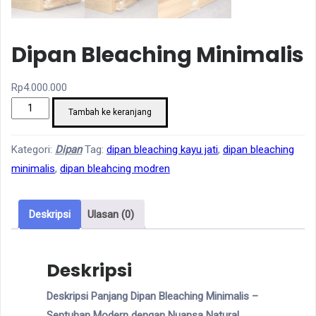
Dipan Bleaching Minimalis
Rp
4.000.000
Kuantitas
Tambah ke keranjang
Dipan
Bleaching
Kategori:
Dipan
Tag:
dipan bleaching kayu jati
,
dipan bleaching
Minimalis
minimalis
,
dipan bleahcing modren
Deskripsi
Ulasan (0)
Deskripsi
Deskripsi Panjang Dipan Bleaching Minimalis –
Sentuhan Modern dengan Nuansa Natural