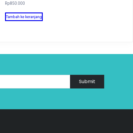
Rp
850.000
Tambah ke keranjang
Submit