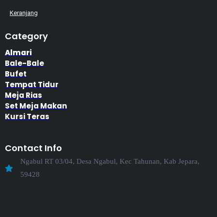
Keranjang
Category
Almari
Bale-Bale
Bufet
Tempat Tidur
Meja Rias
Set Meja Makan
Kursi Teras
Contact Info
Ngabul RT 03/04, Desa Ngabul, Kec Tahunan, Kab Jepara,
59428