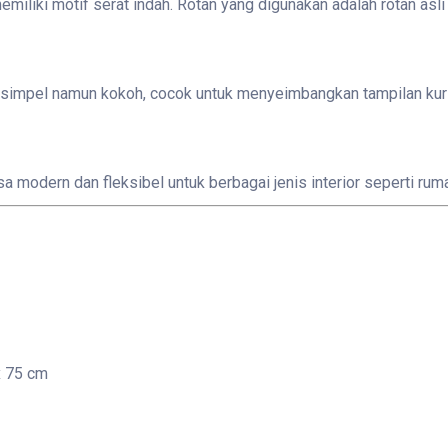
emiliki motif serat indah. Rotan yang digunakan adalah rotan as
impel namun kokoh, cocok untuk menyeimbangkan tampilan kursi y
asa modern dan fleksibel untuk berbagai jenis interior seperti rum
x 75 cm