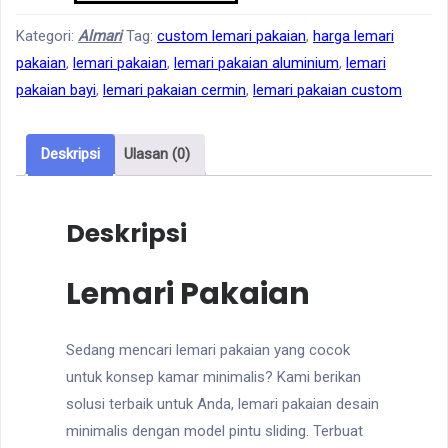
Almari
Baju
Kategori:
Almari
Tag:
custom lemari pakaian
,
harga lemari
Jati
pakaian
,
lemari pakaian
,
lemari pakaian aluminium
,
lemari
4
pakaian bayi
,
lemari pakaian cermin
,
lemari pakaian custom
Pintu
Deskripsi
Ulasan (0)
Deskripsi
Lemari Pakaian
Sedang mencari lemari pakaian yang cocok
untuk konsep kamar minimalis? Kami berikan
solusi terbaik untuk Anda, lemari pakaian desain
minimalis dengan model pintu sliding. Terbuat