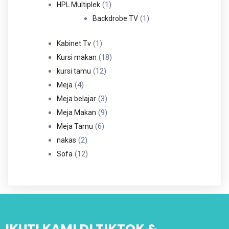
1
1
HPL Multiplek
Produk
1
1
Backdrobe TV
Produk
1
1
Kabinet Tv
Produk
18
18
Kursi makan
12
Produk
12
kursi tamu
4
Produk
4
Meja
Produk
3
3
Meja belajar
Produk
9
9
Meja Makan
6
Produk
6
Meja Tamu
2
Produk
2
nakas
Produk
12
12
Sofa
Produk
IKUTI KAMI DI TIKTOK &