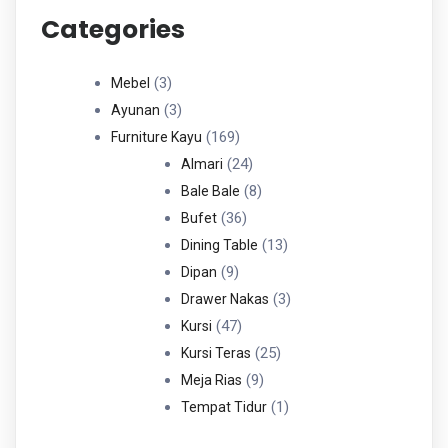
Categories
3
3
Mebel
Produk
3
3
Ayunan
Produk
169
169
Furniture Kayu
Produk
24
24
Almari
Produk
8
8
Bale Bale
36
Produk
36
Bufet
Produk
13
13
Dining Table
9
Produk
9
Dipan
Produk
3
3
Drawer Nakas
47
Produk
47
Kursi
Produk
25
25
Kursi Teras
9
Produk
9
Meja Rias
Produk
1
1
Tempat Tidur
Produk