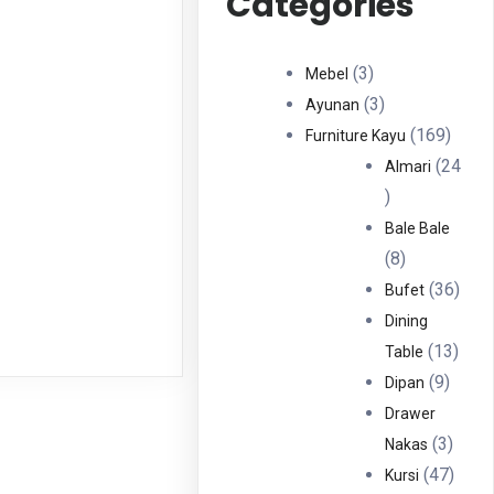
Categories
3
3
Mebel
Produk
3
3
Ayunan
Produk
169
169
Furniture Kayu
Produ
24
Almari
24
Produk
Bale Bale
8
8
Produk
36
36
Bufet
Prod
Dining
13
13
Table
9
Prod
9
Dipan
Produ
Drawer
3
3
Nakas
Produ
47
47
Kursi