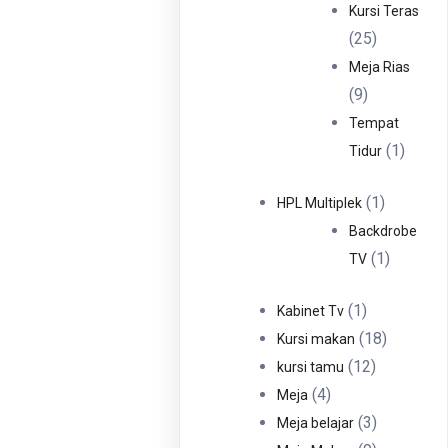
Produ
Kursi Teras
25
25
Produk
Meja Rias
9
9
Produk
Tempat
1
1
Tidur
Produ
1
1
HPL Multiplek
Produk
Backdrobe
1
1
TV
Produk
1
1
Kabinet Tv
Produk
18
18
Kursi makan
12
Produk
12
kursi tamu
4
Produk
4
Meja
Produk
3
3
Meja belajar