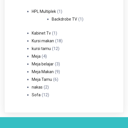
Produk
1
1
HPL Multiplek
Produk
1
1
Backdrobe TV
Produk
1
1
Kabinet Tv
Produk
18
18
Kursi makan
12
Produk
12
kursi tamu
4
Produk
4
Meja
Produk
3
3
Meja belajar
Produk
9
9
Meja Makan
6
Produk
6
Meja Tamu
2
Produk
2
nakas
Produk
12
12
Sofa
Produk