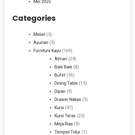
Mei 2025
Categories
3
3
Mebel
Produk
3
3
Ayunan
Produk
169
169
Furniture Kayu
Produk
24
24
Almari
Produk
8
8
Bale Bale
36
Produk
36
Bufet
Produk
13
13
Dining Table
9
Produk
9
Dipan
Produk
3
3
Drawer Nakas
47
Produk
47
Kursi
Produk
25
25
Kursi Teras
9
Produk
9
Meja Rias
Produk
1
1
Tempat Tidur