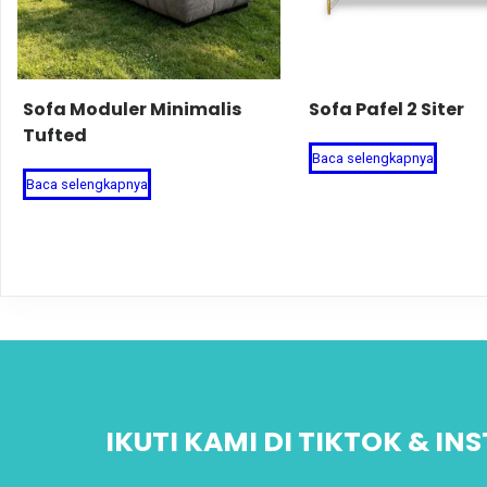
Sofa Moduler Minimalis
Sofa Pafel 2 Siter
Tufted
Baca selengkapnya
Baca selengkapnya
IKUTI KAMI DI TIKTOK & I