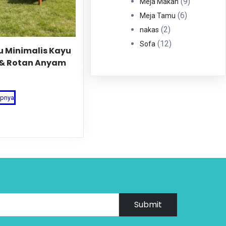
Produk
9
9
Meja Makan
6
Produk
6
Meja Tamu
2
Produk
2
nakas
Produk
12
12
Sofa
 Minimalis Kayu
Produk
d & Rotan Anyam
apnya
Submit