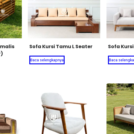
imalis
Sofa Kursi Tamu L Seater
Sofa Kurs
r)
Baca selengkapnya
Baca selengk