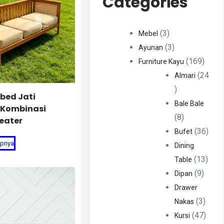
Categories
3
3
Mebel
Produk
3
3
Ayunan
Produk
169
169
Furniture Kayu
Produ
24
Almari
24
ybed Jati
Produk
Bale Bale
 Kombinasi
8
8
eater
Produk
36
36
Bufet
apnya
Prod
Dining
13
13
Table
9
Prod
9
Dipan
Produ
Drawer
3
3
Nakas
Produ
47
47
Kursi