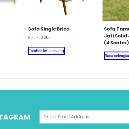
Sofa Single Brica
Sofa Tamu
Jati Soli
Rp
1.750.000
(4 Seater)
Tambah ke keranjang
Baca selengk
NSTAGRAM