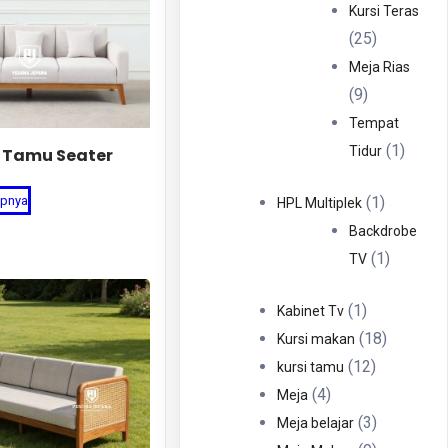
Produ
Kursi Teras
25
25
Produk
Meja Rias
9
9
Produk
Tempat
1
1
Tidur
i Tamu Seater
Produ
1
apnya
1
HPL Multiplek
Produk
Backdrobe
1
1
TV
Produk
1
1
Kabinet Tv
Produk
18
18
Kursi makan
12
Produk
12
kursi tamu
4
Produk
4
Meja
Produk
3
3
Meja belajar