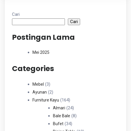
Cari
Cari
Postingan Lama
Mei 2025
Categories
3
3
Mebel
Produk
2
2
Ayunan
Produk
164
164
Furniture Kayu
Produk
24
24
Almari
Produk
8
8
Bale Bale
34
Produk
34
Bufet