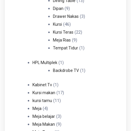
Produk
13
13
Dining Table
9
Produk
9
Dipan
Produk
3
3
Drawer Nakas
46
Produk
46
Kursi
Produk
22
22
Kursi Teras
9
Produk
9
Meja Rias
Produk
1
1
Tempat Tidur
Produk
1
1
HPL Multiplek
Produk
1
1
Backdrobe TV
Produk
1
1
Kabinet Tv
Produk
17
17
Kursi makan
11
Produk
11
kursi tamu
4
Produk
4
Meja
Produk
3
3
Meja belajar
Produk
9
9
Meja Makan