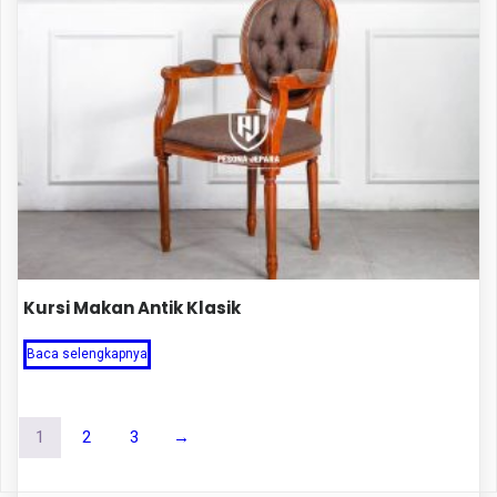
Kursi Makan Antik Klasik
Baca selengkapnya
1
2
3
→