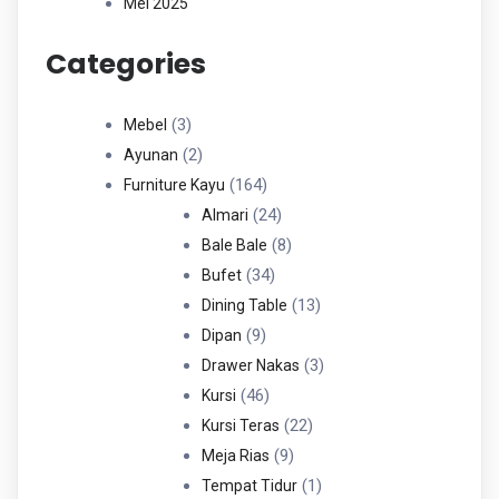
Mei 2025
Categories
3
3
Mebel
Produk
2
2
Ayunan
Produk
164
164
Furniture Kayu
Produk
24
24
Almari
Produk
8
8
Bale Bale
34
Produk
34
Bufet
Produk
13
13
Dining Table
9
Produk
9
Dipan
Produk
3
3
Drawer Nakas
46
Produk
46
Kursi
Produk
22
22
Kursi Teras
9
Produk
9
Meja Rias
Produk
1
1
Tempat Tidur