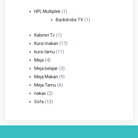
Produk
1
1
HPL Multiplek
Produk
1
1
Backdrobe TV
Produk
1
1
Kabinet Tv
Produk
17
17
Kursi makan
11
Produk
11
kursi tamu
4
Produk
4
Meja
Produk
3
3
Meja belajar
Produk
9
9
Meja Makan
6
Produk
6
Meja Tamu
2
Produk
2
nakas
Produk
12
12
Sofa
Produk