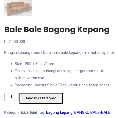
Bale Bale Bagong Kepang
Rp
2.000.000
Bangku kepang model baru, bale bale kepang minimalis kayu jati
Size : 200 x 80 x 70 cm
Finish : silahkan hubungi admin/geser gambar untuk
pilihan warna nya
Packaging : kertas Single Face, kardus dan foam sheet
Kuantitas
Tambah ke keranjang
Bale
bale
Kategori:
Bale Bale
Tag:
bagong kepang
,
BANGKU BALE-BALE
,
Bagong