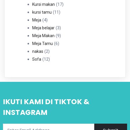
Produk
17
17
Kursi makan
11
Produk
11
kursi tamu
4
Produk
4
Meja
Produk
3
3
Meja belajar
Produk
9
9
Meja Makan
6
Produk
6
Meja Tamu
2
Produk
2
nakas
Produk
12
12
Sofa
Produk
IKUTI KAMI DI TIKTOK &
INSTAGRAM