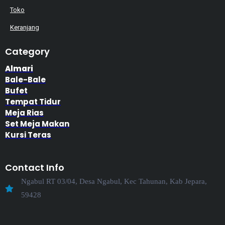
Toko
Keranjang
Category
Almari
Bale-Bale
Bufet
Tempat Tidur
Meja Rias
Set Meja Makan
Kursi Teras
Contact Info
Ngabul RT 03/04, Desa Ngabul, Kec Tahunan, Kab Jepara,
59428