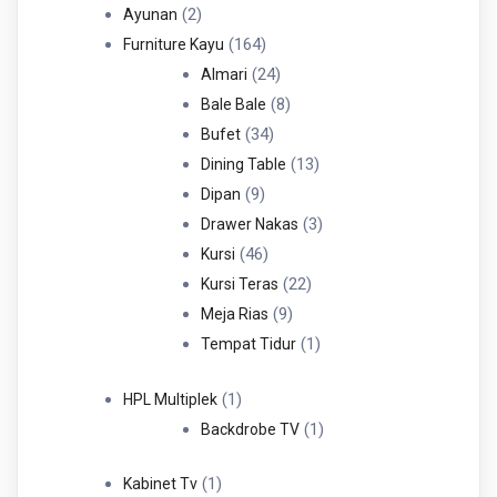
Produk
2
2
Ayunan
Produk
164
164
Furniture Kayu
Produk
24
24
Almari
Produk
8
8
Bale Bale
34
Produk
34
Bufet
Produk
13
13
Dining Table
9
Produk
9
Dipan
Produk
3
3
Drawer Nakas
46
Produk
46
Kursi
Produk
22
22
Kursi Teras
9
Produk
9
Meja Rias
Produk
1
1
Tempat Tidur
Produk
1
1
HPL Multiplek
Produk
1
1
Backdrobe TV
Produk
1
1
Kabinet Tv