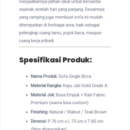
menjadikannya pilihan ideal untuk bersantai
sejenak setelah hari yang panjang. Desainnya
yang ramping juga membuat sofa ini mudah
ditempatkan di berbagai area, baik sebagai
pelengkap ruang tamu, pojok baca, maupun
ruang kerja pribadi.
Spesifikasi Produk:
Nama Produk
: Sofa Single Brica
Material Rangka
: Kayu Jati Solid Grade A
Material Jok
: Busa Empuk + Kain Fabric
Premium (warna bisa custom)
Finishing
: Natural / Walnut / Teak Brown
Dimensi
: P 70 cm x L 75 cm x T 85 cm
(bisa disesuaikan)