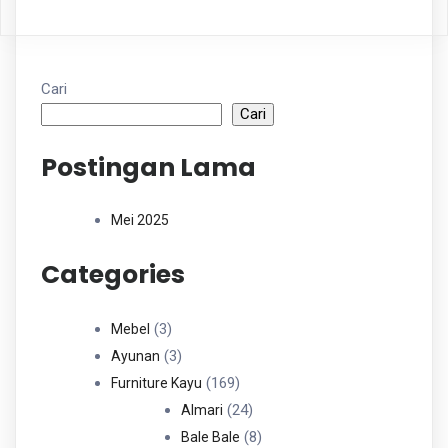
Cari
Cari
Postingan Lama
Mei 2025
Categories
3
3
Mebel
Produk
3
3
Ayunan
Produk
169
169
Furniture Kayu
Produk
24
24
Almari
Produk
8
8
Bale Bale