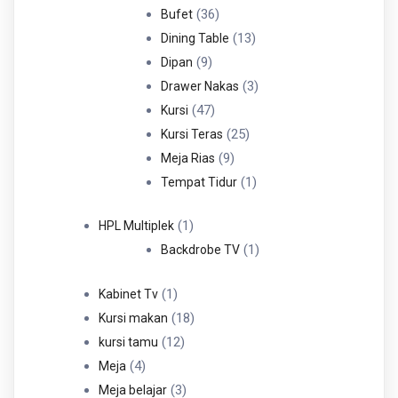
36
Produk
36
Bufet
Produk
13
13
Dining Table
9
Produk
9
Dipan
Produk
3
3
Drawer Nakas
47
Produk
47
Kursi
Produk
25
25
Kursi Teras
9
Produk
9
Meja Rias
Produk
1
1
Tempat Tidur
Produk
1
1
HPL Multiplek
Produk
1
1
Backdrobe TV
Produk
1
1
Kabinet Tv
Produk
18
18
Kursi makan
12
Produk
12
kursi tamu
4
Produk
4
Meja
Produk
3
3
Meja belajar