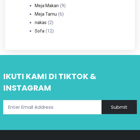
Produk
9
9
Meja Makan
6
Produk
6
Meja Tamu
2
Produk
2
nakas
Produk
12
12
Sofa
Produk
IKUTI KAMI DI TIKTOK &
INSTAGRAM
Submit