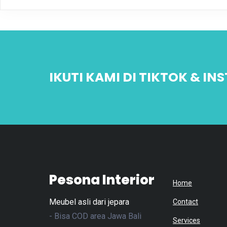
IKUTI KAMI DI TIKTOK & I
Pesona Interior
Home
Meubel asli dari jepara
Contact
- Bisa COD area Jawa Bali
Services