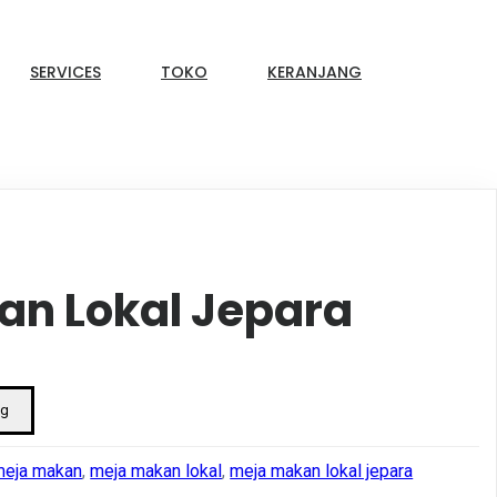
SERVICES
TOKO
KERANJANG
an Lokal Jepara
ng
meja makan
,
meja makan lokal
,
meja makan lokal jepara