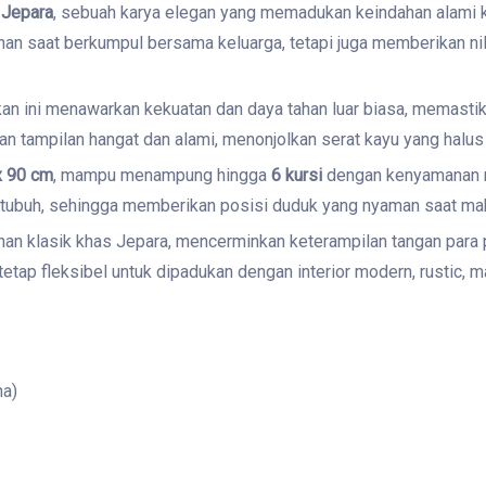
 Jepara
, sebuah karya elegan yang memadukan keindahan alami ka
n saat berkumpul bersama keluarga, tetapi juga memberikan nila
kan ini menawarkan kekuatan dan daya tahan luar biasa, memasti
 tampilan hangat dan alami, menonjolkan serat kayu yang halus ser
x 90 cm
, mampu menampung hingga
6 kursi
dengan kenyamanan ma
 tubuh, sehingga memberikan posisi duduk yang nyaman saat mak
an klasik khas Jepara, mencerminkan keterampilan tangan para p
tetap fleksibel untuk dipadukan dengan interior modern, rustic, 
na)