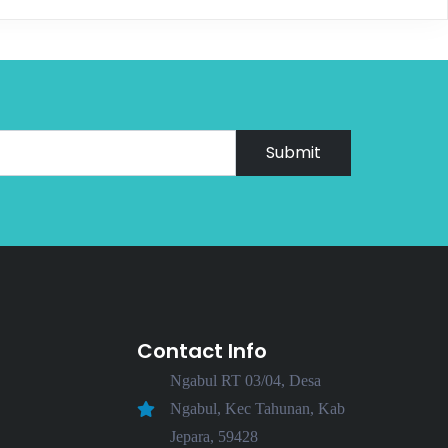
Submit
Contact Info
Ngabul RT 03/04, Desa
Ngabul, Kec Tahunan, Kab
Jepara, 59428