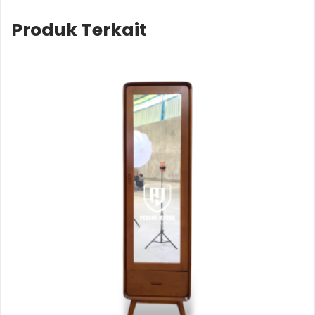
Produk Terkait