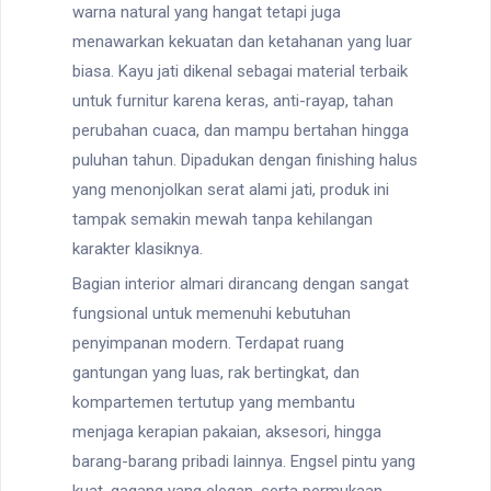
warna natural yang hangat tetapi juga
menawarkan kekuatan dan ketahanan yang luar
biasa. Kayu jati dikenal sebagai material terbaik
untuk furnitur karena keras, anti-rayap, tahan
perubahan cuaca, dan mampu bertahan hingga
puluhan tahun. Dipadukan dengan finishing halus
yang menonjolkan serat alami jati, produk ini
tampak semakin mewah tanpa kehilangan
karakter klasiknya.
Bagian interior almari dirancang dengan sangat
fungsional untuk memenuhi kebutuhan
penyimpanan modern. Terdapat ruang
gantungan yang luas, rak bertingkat, dan
kompartemen tertutup yang membantu
menjaga kerapian pakaian, aksesori, hingga
barang-barang pribadi lainnya. Engsel pintu yang
kuat, gagang yang elegan, serta permukaan