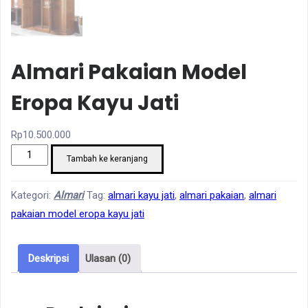
Almari Pakaian Model
Eropa Kayu Jati
Rp
10.500.000
Kuantitas
Tambah ke keranjang
Almari
Pakaian
Kategori:
Almari
Tag:
almari kayu jati
,
almari pakaian
,
almari
Model
pakaian model eropa kayu jati
Eropa
Kayu
Deskripsi
Ulasan (0)
Jati