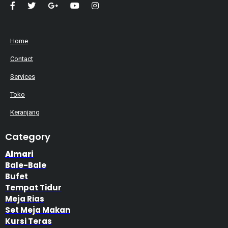
Home
Contact
Services
Toko
Keranjang
Category
Almari
Bale-Bale
Bufet
Tempat Tidur
Meja Rias
Set Meja Makan
Kursi Teras