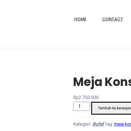
HOME
CONTACT
Meja Kons
Rp
2.750.000
Kuantitas
Tambah ke keranja
Meja
Konsul
Kategori:
Bufet
Tag:
meja ko
Model