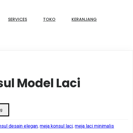
SERVICES
TOKO
KERANJANG
ul Model Laci
ng
nsul desain elegan
,
meja konsul laci
,
meja laci minimalis