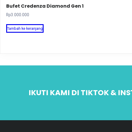
Bufet Credenza Diamond Gen 1
Rp
3.000.000
Tambah ke keranjang
IKUTI KAMI DI TIKTOK & I