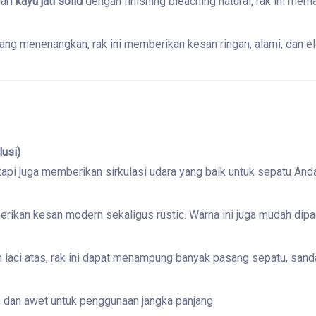
dari
kayu jati solid
dengan finishing bleaching natural, rak ini me
yang menenangkan, rak ini memberikan kesan ringan, alami, dan el
lusi)
tapi juga memberikan sirkulasi udara yang baik untuk sepatu Anda
berikan kesan modern sekaligus rustic. Warna ini juga mudah dip
n laci atas, rak ini dapat menampung banyak pasang sepatu, sand
ap, dan awet untuk penggunaan jangka panjang.