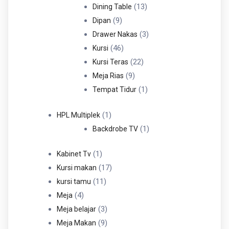
Produk
13
13
Dining Table
9
Produk
9
Dipan
Produk
3
3
Drawer Nakas
46
Produk
46
Kursi
Produk
22
22
Kursi Teras
9
Produk
9
Meja Rias
Produk
1
1
Tempat Tidur
Produk
1
1
HPL Multiplek
Produk
1
1
Backdrobe TV
Produk
1
1
Kabinet Tv
Produk
17
17
Kursi makan
11
Produk
11
kursi tamu
4
Produk
4
Meja
Produk
3
3
Meja belajar
Produk
9
9
Meja Makan