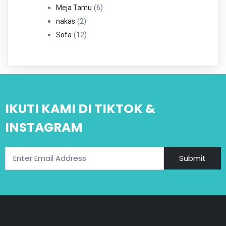
6
Produk
6
Meja Tamu
2
Produk
2
nakas
Produk
12
12
Sofa
Produk
IKUTI KAMI DI TIKTOK &
INSTAGRAM
Submit