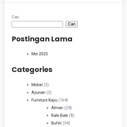
Cari
Cari
Postingan Lama
Mei 2025
Categories
3
3
Mebel
Produk
2
2
Ayunan
Produk
164
164
Furniture Kayu
Produk
24
24
Almari
Produk
8
8
Bale Bale
34
Produk
34
Bufet