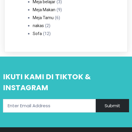
Produk
3
3
Meja belajar
Produk
9
9
Meja Makan
6
Produk
6
Meja Tamu
2
Produk
2
nakas
Produk
12
12
Sofa
Produk
IKUTI KAMI DI TIKTOK &
INSTAGRAM
Submit