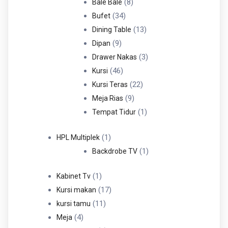
Produk
8
8
Bale Bale
34
Produk
34
Bufet
Produk
13
13
Dining Table
9
Produk
9
Dipan
Produk
3
3
Drawer Nakas
46
Produk
46
Kursi
Produk
22
22
Kursi Teras
9
Produk
9
Meja Rias
Produk
1
1
Tempat Tidur
Produk
1
1
HPL Multiplek
Produk
1
1
Backdrobe TV
Produk
1
1
Kabinet Tv
Produk
17
17
Kursi makan
11
Produk
11
kursi tamu
4
Produk
4
Meja