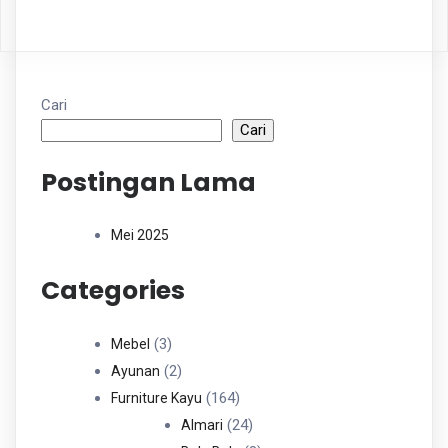
Cari
Cari
Postingan Lama
Mei 2025
Categories
3
3
Mebel
Produk
2
2
Ayunan
Produk
164
164
Furniture Kayu
Produk
24
24
Almari