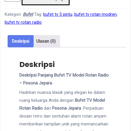
Bufet
Tv
Kategori:
Bufet
Tag:
bufet tv 3 pintu
,
bufet tv rotan modren
,
Model
bufet tv rotan radio
Rotan
Radio
Deskripsi
Ulasan (0)
Deskripsi
Deskripsi Panjang Bufet TV Model Rotan Radio
– Pesona Jepara
Hadirkan nuansa klasik yang elegan ke dalam
ruang keluarga Anda dengan
Bufet TV Model
Rotan Radio
dari
Pesona Jepara
. Perpaduan
desain retro dan sentuhan alami rotan anyam
memberikan tampilan unik yang memancarkan