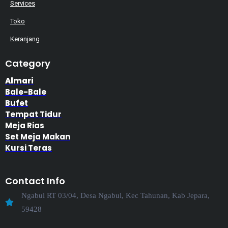
Services
Toko
Keranjang
Category
Almari
Bale-Bale
Bufet
Tempat Tidur
Meja Rias
Set Meja Makan
Kursi Teras
Contact Info
Ngabul RT 03/04, Desa Ngabul, Kec Tahunan, Kab Jepara,
59428