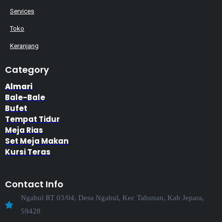
Services
Toko
Keranjang
Category
Almari
Bale-Bale
Bufet
Tempat Tidur
Meja Rias
Set Meja Makan
Kursi Teras
Contact Info
Ngabul RT 03/04, Desa Ngabul, Kec Tahunan, Kab Jepara,
59428