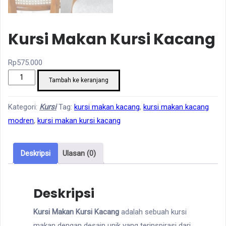
Kursi Makan Kursi Kacang
Rp
575.000
Kuantitas
Tambah ke keranjang
Kursi
Makan
Kategori:
Kursi
Tag:
kursi makan kacang
,
kursi makan kacang
Kursi
modren
,
kursi makan kursi kacang
Kacang
Deskripsi
Ulasan (0)
Deskripsi
Kursi Makan Kursi Kacang
adalah sebuah kursi
makan dengan desain unik yang terinspirasi dari