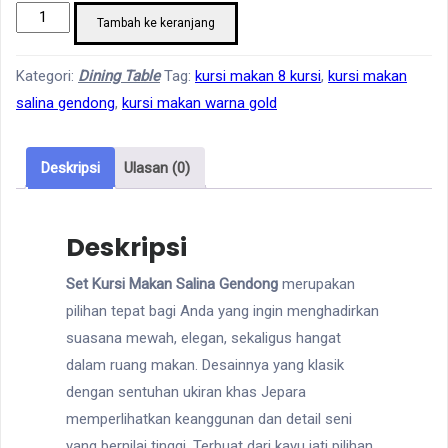
Kuantitas
Tambah ke keranjang
Set
Kursi
Kategori:
Dining Table
Tag:
kursi makan 8 kursi
,
kursi makan
Makan
salina gendong
,
kursi makan warna gold
Salina
Gendong
Deskripsi
Ulasan (0)
Deskripsi
Set Kursi Makan Salina Gendong
merupakan
pilihan tepat bagi Anda yang ingin menghadirkan
suasana mewah, elegan, sekaligus hangat
dalam ruang makan. Desainnya yang klasik
dengan sentuhan ukiran khas Jepara
memperlihatkan keanggunan dan detail seni
yang bernilai tinggi. Terbuat dari kayu jati pilihan