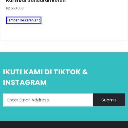
Kursi Bar Sandaran Rotan
Rp
650.000
Tambah ke keranjang
IKUTI KAMI DI TIKTOK &
INSTAGRAM
Submit