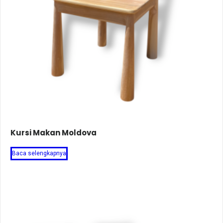
Kursi Makan Moldova
Baca selengkapnya