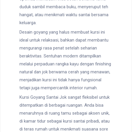
duduk sambil membaca buku, menyeruput teh
hangat, atau menikmati waktu santai bersama
keluarga.
Desain goyang yang halus membuat kursi ini
ideal untuk relaksasi, bahkan dapat membantu
mengurangi rasa penat setelah seharian
beraktivitas. Sentuhan modern ditampilkan
melalui perpaduan rangka kayu dengan finishing
natural dan jok berwarna cerah yang menawan,
menjadikan kursi ini tidak hanya fungsional
tetapi juga mempercantik interior rumah.
Kursi Goyang Santai Jok sangat fleksibel untuk
ditempatkan di berbagai ruangan. Anda bisa
menaruhnya di ruang tamu sebagai aksen unik,
di kamar tidur sebagai kursi santai pribadi, atau
di teras rumah untuk menikmati suasana sore