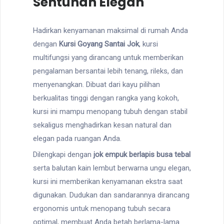
Sentuhan Elegan
Hadirkan kenyamanan maksimal di rumah Anda
dengan
Kursi Goyang Santai Jok
, kursi
multifungsi yang dirancang untuk memberikan
pengalaman bersantai lebih tenang, rileks, dan
menyenangkan. Dibuat dari kayu pilihan
berkualitas tinggi dengan rangka yang kokoh,
kursi ini mampu menopang tubuh dengan stabil
sekaligus menghadirkan kesan natural dan
elegan pada ruangan Anda.
Dilengkapi dengan
jok empuk berlapis busa tebal
serta balutan kain lembut berwarna ungu elegan,
kursi ini memberikan kenyamanan ekstra saat
digunakan. Dudukan dan sandarannya dirancang
ergonomis untuk menopang tubuh secara
optimal, membuat Anda betah berlama-lama