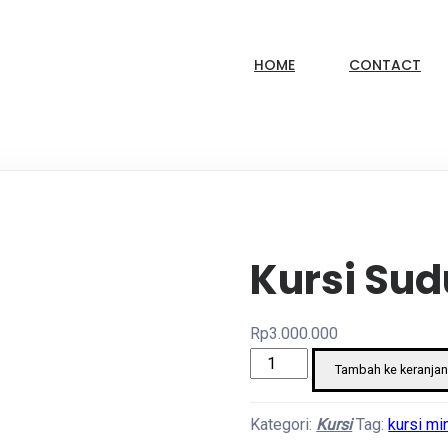
HOME
CONTACT
Kursi Sud
Rp
3.000.000
Kuantitas
Tambah ke keranja
Kursi
sudut
Kategori:
Kursi
Tag:
kursi mi
L