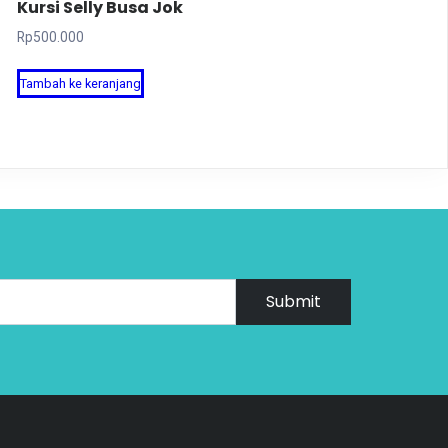
Kursi Selly Busa Jok
Rp
500.000
Tambah ke keranjang
Submit