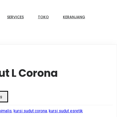
SERVICES
TOKO
KERANJANG
ut L Corona
ng
nimalis
,
kursi sudut corona
,
kursi sudut esretik