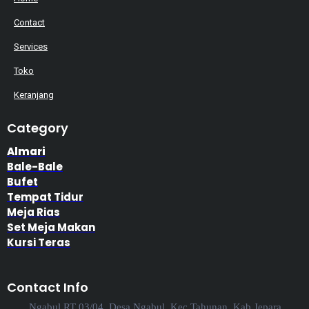
Contact
Services
Toko
Keranjang
Category
Almari
Bale-Bale
Bufet
Tempat Tidur
Meja Rias
Set Meja Makan
Kursi Teras
Contact Info
Ngabul RT 03/04, Desa Ngabul, Kec Tahunan, Kab Jepara,