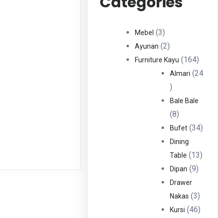
Categories
3
3
Mebel
Produk
2
2
Ayunan
Produk
164
164
Furniture Kayu
Produ
24
Almari
24
Produk
Bale Bale
8
8
Produk
34
34
Bufet
Prod
Dining
13
13
Table
9
Prod
9
Dipan
Produ
Drawer
3
3
Nakas
Produ
46
46
Kursi