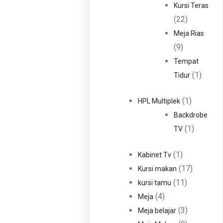
Produ
Kursi Teras
22
22
Produk
Meja Rias
9
9
Produk
Tempat
1
1
Tidur
Produ
1
1
HPL Multiplek
Produk
Backdrobe
1
1
TV
Produk
1
1
Kabinet Tv
Produk
17
17
Kursi makan
11
Produk
11
kursi tamu
4
Produk
4
Meja
Produk
3
3
Meja belajar