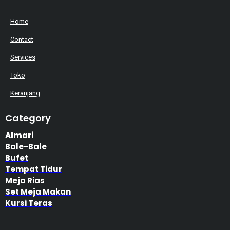
Home
Contact
Services
Toko
Keranjang
Category
Almari
Bale-Bale
Bufet
Tempat Tidur
Meja Rias
Set Meja Makan
Kursi Teras