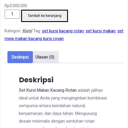
Rp
3.000.000
Kuantitas
Tambah ke keranjang
Set
kursi
Kategori:
Kursi
Tag:
set kursi kacang rotan
,
set kursi makan
,
set
kacang
meja makan kacang kursi royan
rotan
Deskripsi
Ulasan (0)
Deskripsi
Set Kursi Makan Kacang Rotan
adalah pilihan
ideal untuk Anda yang menginginkan kombinasi
sempurna antara keindahan natural,
kenyamanan, dan daya tahan. Mengusung
desain minimalis dengan sentuhan rotan