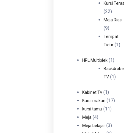
Produ
Kursi Teras
22
22
Produk
Meja Rias
9
9
Produk
Tempat
1
1
Tidur
Produ
1
1
HPL Multiplek
Produk
Backdrobe
1
1
TV
Produk
1
1
Kabinet Tv
Produk
17
17
Kursi makan
11
Produk
11
kursi tamu
4
Produk
4
Meja
Produk
3
3
Meja belajar