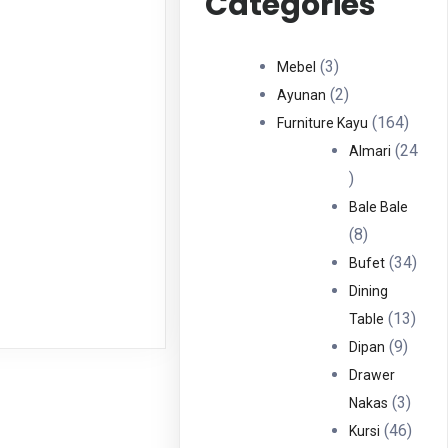
Categories
3
3
Mebel
Produk
2
2
Ayunan
Produk
164
164
Furniture Kayu
Produ
24
Almari
24
Produk
Bale Bale
8
8
Produk
34
34
Bufet
Prod
Dining
13
13
Table
9
Prod
9
Dipan
Produ
Drawer
3
3
Nakas
Produ
46
46
Kursi