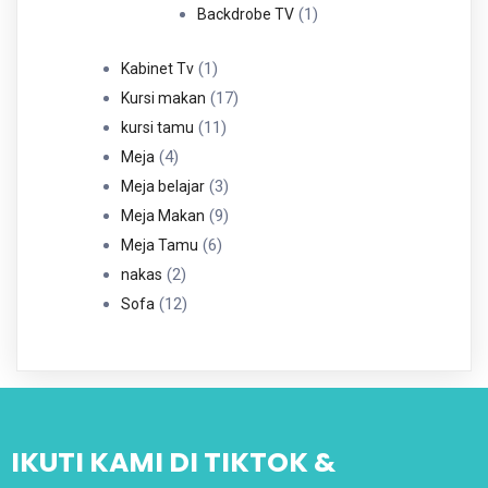
Produk
1
1
Backdrobe TV
Produk
1
1
Kabinet Tv
Produk
17
17
Kursi makan
11
Produk
11
kursi tamu
4
Produk
4
Meja
Produk
3
3
Meja belajar
Produk
9
9
Meja Makan
6
Produk
6
Meja Tamu
2
Produk
2
nakas
Produk
12
12
Sofa
Produk
IKUTI KAMI DI TIKTOK &