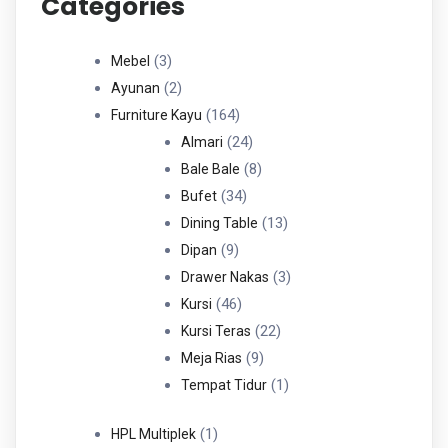
Categories
3
3
Mebel
Produk
2
2
Ayunan
Produk
164
164
Furniture Kayu
Produk
24
24
Almari
Produk
8
8
Bale Bale
34
Produk
34
Bufet
Produk
13
13
Dining Table
9
Produk
9
Dipan
Produk
3
3
Drawer Nakas
46
Produk
46
Kursi
Produk
22
22
Kursi Teras
9
Produk
9
Meja Rias
Produk
1
1
Tempat Tidur
Produk
1
1
HPL Multiplek