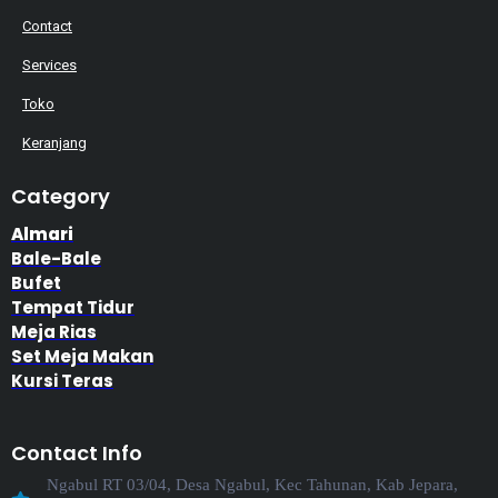
Contact
Services
Toko
Keranjang
Category
Almari
Bale-Bale
Bufet
Tempat Tidur
Meja Rias
Set Meja Makan
Kursi Teras
Contact Info
Ngabul RT 03/04, Desa Ngabul, Kec Tahunan, Kab Jepara,