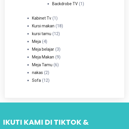
Produk
1
1
Backdrobe TV
Produk
1
1
Kabinet Tv
Produk
18
18
Kursi makan
12
Produk
12
kursi tamu
4
Produk
4
Meja
Produk
3
3
Meja belajar
Produk
9
9
Meja Makan
6
Produk
6
Meja Tamu
2
Produk
2
nakas
Produk
12
12
Sofa
Produk
IKUTI KAMI DI TIKTOK &