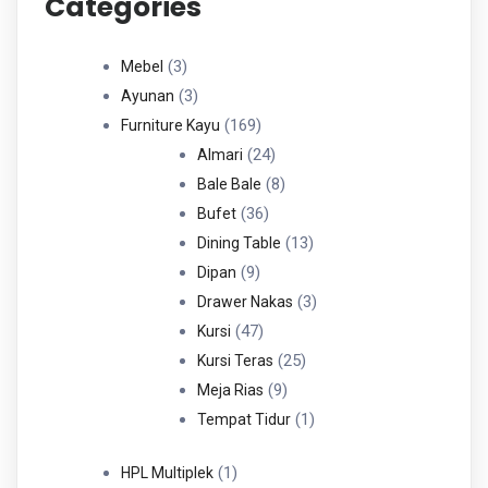
Categories
3
3
Mebel
Produk
3
3
Ayunan
Produk
169
169
Furniture Kayu
Produk
24
24
Almari
Produk
8
8
Bale Bale
36
Produk
36
Bufet
Produk
13
13
Dining Table
9
Produk
9
Dipan
Produk
3
3
Drawer Nakas
47
Produk
47
Kursi
Produk
25
25
Kursi Teras
9
Produk
9
Meja Rias
Produk
1
1
Tempat Tidur
Produk
1
1
HPL Multiplek