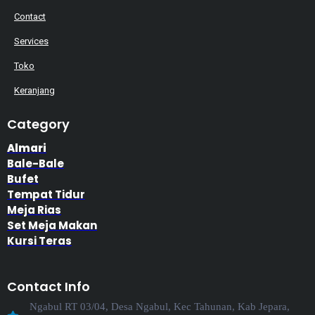
Contact
Services
Toko
Keranjang
Category
Almari
Bale-Bale
Bufet
Tempat Tidur
Meja Rias
Set Meja Makan
Kursi Teras
Contact Info
Ngabul RT 03/04, Desa Ngabul, Kec Tahunan, Kab Jepara,