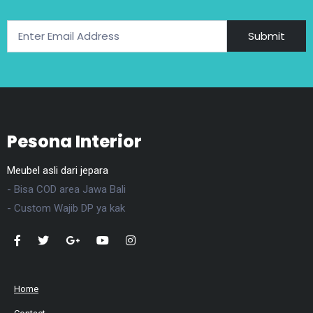
Submit
Pesona Interior
Meubel asli dari jepara
- Bisa COD area Jawa Bali
- Custom Wajib DP ya kak
Home