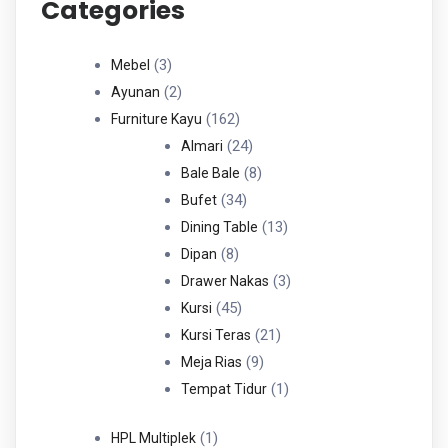
Categories
3
3
Mebel
Produk
2
2
Ayunan
Produk
162
162
Furniture Kayu
Produk
24
24
Almari
Produk
8
8
Bale Bale
34
Produk
34
Bufet
Produk
13
13
Dining Table
8
Produk
8
Dipan
Produk
3
3
Drawer Nakas
45
Produk
45
Kursi
Produk
21
21
Kursi Teras
9
Produk
9
Meja Rias
Produk
1
1
Tempat Tidur
Produk
1
1
HPL Multiplek