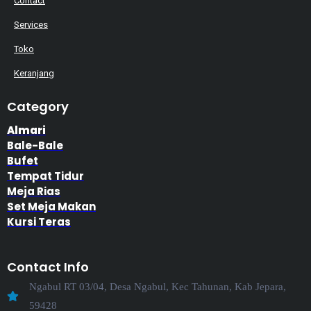
Contact
Services
Toko
Keranjang
Category
Almari
Bale-Bale
Bufet
Tempat Tidur
Meja Rias
Set Meja Makan
Kursi Teras
Contact Info
Ngabul RT 03/04, Desa Ngabul, Kec Tahunan, Kab Jepara,
59428