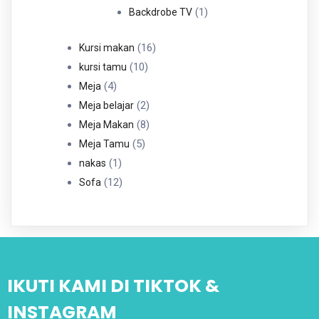
Produk
1
1
Backdrobe TV
Produk
16
16
Kursi makan
10
Produk
10
kursi tamu
4
Produk
4
Meja
Produk
2
2
Meja belajar
Produk
8
8
Meja Makan
5
Produk
5
Meja Tamu
1
Produk
1
nakas
Produk
12
12
Sofa
Produk
IKUTI KAMI DI TIKTOK &
INSTAGRAM