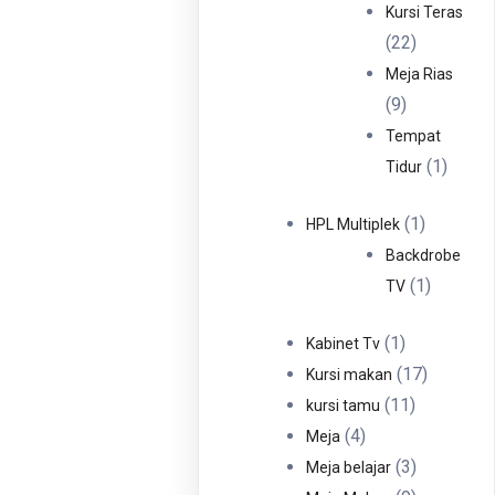
Produ
Kursi Teras
22
22
Produk
Meja Rias
9
9
Produk
Tempat
1
1
Tidur
Produ
1
1
HPL Multiplek
Produk
Backdrobe
1
1
TV
Produk
1
1
Kabinet Tv
Produk
17
17
Kursi makan
11
Produk
11
kursi tamu
4
Produk
4
Meja
Produk
3
3
Meja belajar