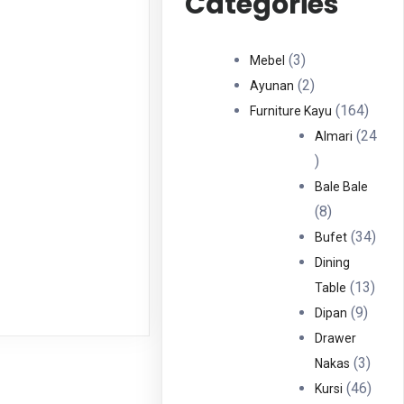
Categories
3
3
Mebel
Produk
2
2
Ayunan
Produk
164
164
Furniture Kayu
Produ
24
Almari
24
Produk
Bale Bale
8
8
Produk
34
34
Bufet
Prod
Dining
13
13
Table
9
Prod
9
Dipan
Produ
Drawer
3
3
Nakas
Produ
46
46
Kursi