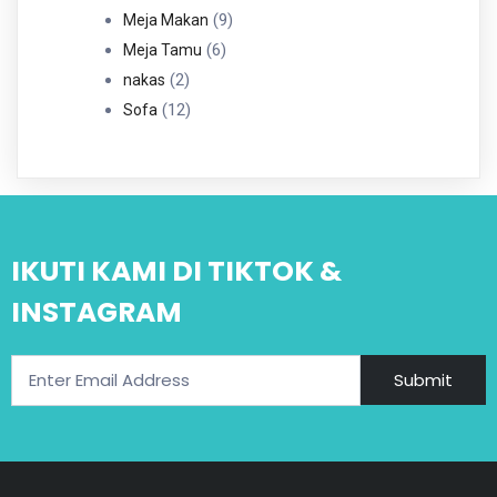
Produk
9
9
Meja Makan
6
Produk
6
Meja Tamu
2
Produk
2
nakas
Produk
12
12
Sofa
Produk
IKUTI KAMI DI TIKTOK &
INSTAGRAM
Submit