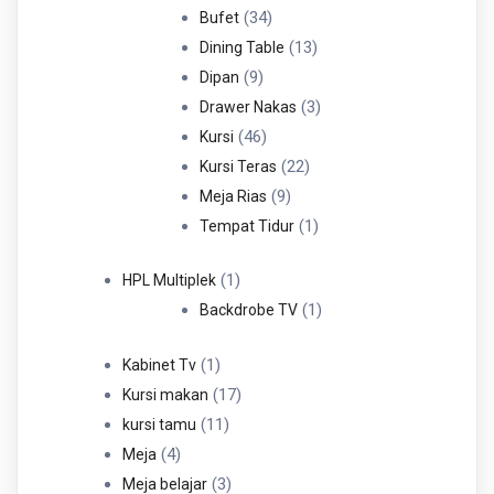
34
Produk
34
Bufet
Produk
13
13
Dining Table
9
Produk
9
Dipan
Produk
3
3
Drawer Nakas
46
Produk
46
Kursi
Produk
22
22
Kursi Teras
9
Produk
9
Meja Rias
Produk
1
1
Tempat Tidur
Produk
1
1
HPL Multiplek
Produk
1
1
Backdrobe TV
Produk
1
1
Kabinet Tv
Produk
17
17
Kursi makan
11
Produk
11
kursi tamu
4
Produk
4
Meja
Produk
3
3
Meja belajar