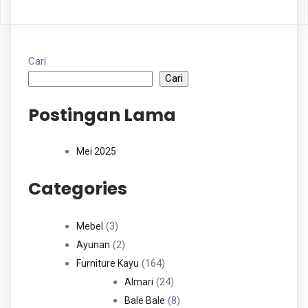
Cari
Cari
Postingan Lama
Mei 2025
Categories
3
3
Mebel
Produk
2
2
Ayunan
Produk
164
164
Furniture Kayu
Produk
24
24
Almari
Produk
8
8
Bale Bale