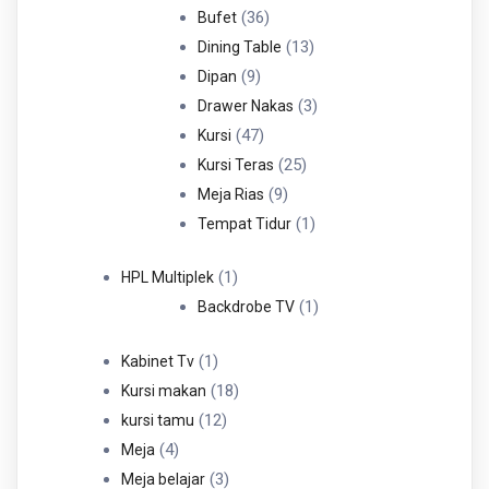
36
Produk
36
Bufet
Produk
13
13
Dining Table
9
Produk
9
Dipan
Produk
3
3
Drawer Nakas
47
Produk
47
Kursi
Produk
25
25
Kursi Teras
9
Produk
9
Meja Rias
Produk
1
1
Tempat Tidur
Produk
1
1
HPL Multiplek
Produk
1
1
Backdrobe TV
Produk
1
1
Kabinet Tv
Produk
18
18
Kursi makan
12
Produk
12
kursi tamu
4
Produk
4
Meja
Produk
3
3
Meja belajar