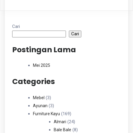
Cari
Cari
Postingan Lama
Mei 2025
Categories
3
3
Mebel
Produk
3
3
Ayunan
Produk
169
169
Furniture Kayu
Produk
24
24
Almari
Produk
8
8
Bale Bale