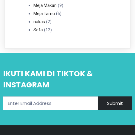
Produk
9
9
Meja Makan
6
Produk
6
Meja Tamu
2
Produk
2
nakas
Produk
12
12
Sofa
Produk
IKUTI KAMI DI TIKTOK &
INSTAGRAM
Submit