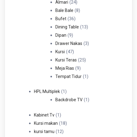
Produk
24
24
Almari
Produk
8
8
Bale Bale
36
Produk
36
Bufet
Produk
13
13
Dining Table
9
Produk
9
Dipan
Produk
3
3
Drawer Nakas
47
Produk
47
Kursi
Produk
25
25
Kursi Teras
9
Produk
9
Meja Rias
Produk
1
1
Tempat Tidur
Produk
1
1
HPL Multiplek
Produk
1
1
Backdrobe TV
Produk
1
1
Kabinet Tv
Produk
18
18
Kursi makan
12
Produk
12
kursi tamu