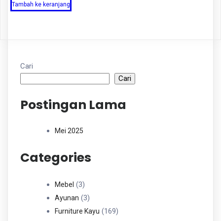
Tambah ke keranjang
Cari
Cari
Postingan Lama
Mei 2025
Categories
3
3
Mebel
Produk
3
3
Ayunan
Produk
169
169
Furniture Kayu