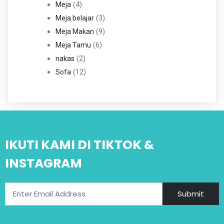
4
Produk
4
Meja
Produk
3
3
Meja belajar
Produk
9
9
Meja Makan
6
Produk
6
Meja Tamu
2
Produk
2
nakas
Produk
12
12
Sofa
Produk
IKUTI KAMI DI TIKTOK &
INSTAGRAM
Submit