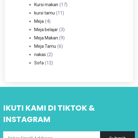
Produk
17
17
Kursi makan
11
Produk
11
kursi tamu
4
Produk
4
Meja
Produk
3
3
Meja belajar
Produk
9
9
Meja Makan
6
Produk
6
Meja Tamu
2
Produk
2
nakas
Produk
12
12
Sofa
Produk
IKUTI KAMI DI TIKTOK &
INSTAGRAM