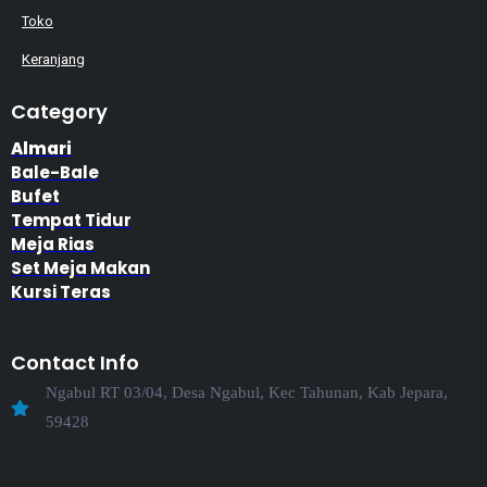
Toko
Keranjang
Category
Almari
Bale-Bale
Bufet
Tempat Tidur
Meja Rias
Set Meja Makan
Kursi Teras
Contact Info
Ngabul RT 03/04, Desa Ngabul, Kec Tahunan, Kab Jepara,
59428