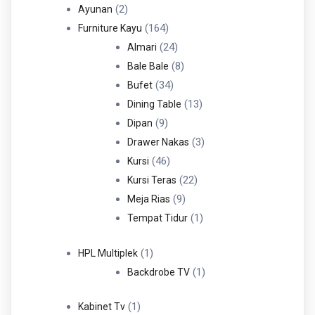
Produk
2
2
Ayunan
Produk
164
164
Furniture Kayu
Produk
24
24
Almari
Produk
8
8
Bale Bale
34
Produk
34
Bufet
Produk
13
13
Dining Table
9
Produk
9
Dipan
Produk
3
3
Drawer Nakas
46
Produk
46
Kursi
Produk
22
22
Kursi Teras
9
Produk
9
Meja Rias
Produk
1
1
Tempat Tidur
Produk
1
1
HPL Multiplek
Produk
1
1
Backdrobe TV
Produk
1
1
Kabinet Tv