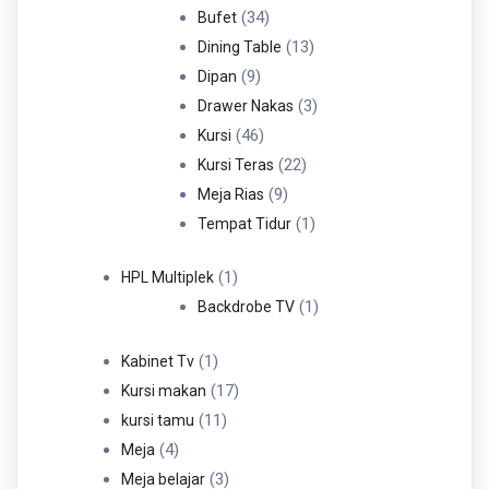
34
Produk
34
Bufet
Produk
13
13
Dining Table
9
Produk
9
Dipan
Produk
3
3
Drawer Nakas
46
Produk
46
Kursi
Produk
22
22
Kursi Teras
9
Produk
9
Meja Rias
Produk
1
1
Tempat Tidur
Produk
1
1
HPL Multiplek
Produk
1
1
Backdrobe TV
Produk
1
1
Kabinet Tv
Produk
17
17
Kursi makan
11
Produk
11
kursi tamu
4
Produk
4
Meja
Produk
3
3
Meja belajar