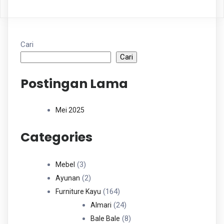
Cari
Cari
Postingan Lama
Mei 2025
Categories
3
3
Mebel
Produk
2
2
Ayunan
Produk
164
164
Furniture Kayu
Produk
24
24
Almari
Produk
8
8
Bale Bale