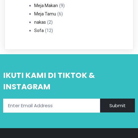
Produk
9
9
Meja Makan
6
Produk
6
Meja Tamu
2
Produk
2
nakas
Produk
12
12
Sofa
Produk
IKUTI KAMI DI TIKTOK &
INSTAGRAM
Submit