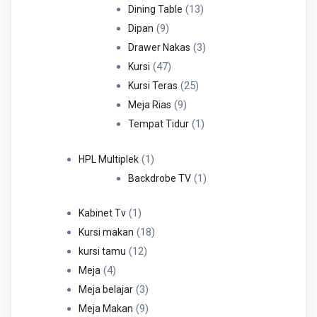
Produk
13
13
Dining Table
9
Produk
9
Dipan
Produk
3
3
Drawer Nakas
47
Produk
47
Kursi
Produk
25
25
Kursi Teras
9
Produk
9
Meja Rias
Produk
1
1
Tempat Tidur
Produk
1
1
HPL Multiplek
Produk
1
1
Backdrobe TV
Produk
1
1
Kabinet Tv
Produk
18
18
Kursi makan
12
Produk
12
kursi tamu
4
Produk
4
Meja
Produk
3
3
Meja belajar
Produk
9
9
Meja Makan