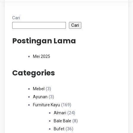
Cari
Cari
Postingan Lama
Mei 2025
Categories
3
3
Mebel
Produk
3
3
Ayunan
Produk
169
169
Furniture Kayu
Produk
24
24
Almari
Produk
8
8
Bale Bale
36
Produk
36
Bufet