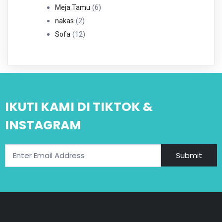
6
Produk
6
Meja Tamu
2
Produk
2
nakas
Produk
12
12
Sofa
Produk
IKUTI KAMI DI TIKTOK &
INSTAGRAM
Submit