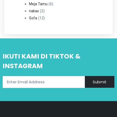
6
Produk
6
Meja Tamu
2
Produk
2
nakas
Produk
12
12
Sofa
Produk
IKUTI KAMI DI TIKTOK &
INSTAGRAM
Submit