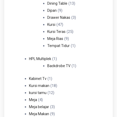
Produk
13
13
Dining Table
9
Produk
9
Dipan
Produk
3
3
Drawer Nakas
47
Produk
47
Kursi
Produk
25
25
Kursi Teras
9
Produk
9
Meja Rias
Produk
1
1
Tempat Tidur
Produk
1
1
HPL Multiplek
Produk
1
1
Backdrobe TV
Produk
1
1
Kabinet Tv
Produk
18
18
Kursi makan
12
Produk
12
kursi tamu
4
Produk
4
Meja
Produk
3
3
Meja belajar
Produk
9
9
Meja Makan