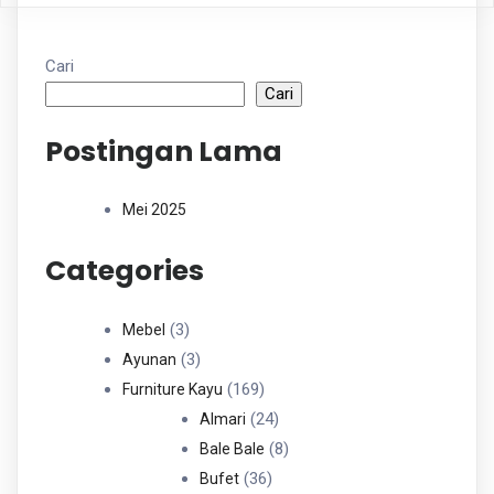
Cari
Cari
Postingan Lama
Mei 2025
Categories
3
3
Mebel
Produk
3
3
Ayunan
Produk
169
169
Furniture Kayu
Produk
24
24
Almari
Produk
8
8
Bale Bale
36
Produk
36
Bufet