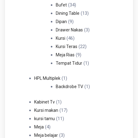
34
Produk
34
Bufet
Produk
13
13
Dining Table
9
Produk
9
Dipan
Produk
3
3
Drawer Nakas
46
Produk
46
Kursi
Produk
22
22
Kursi Teras
9
Produk
9
Meja Rias
Produk
1
1
Tempat Tidur
Produk
1
1
HPL Multiplek
Produk
1
1
Backdrobe TV
Produk
1
1
Kabinet Tv
Produk
17
17
Kursi makan
11
Produk
11
kursi tamu
4
Produk
4
Meja
Produk
3
3
Meja belajar