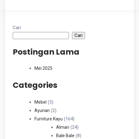
Cari
Cari
Postingan Lama
Mei 2025
Categories
3
3
Mebel
Produk
2
2
Ayunan
Produk
164
164
Furniture Kayu
Produk
24
24
Almari
Produk
8
8
Bale Bale