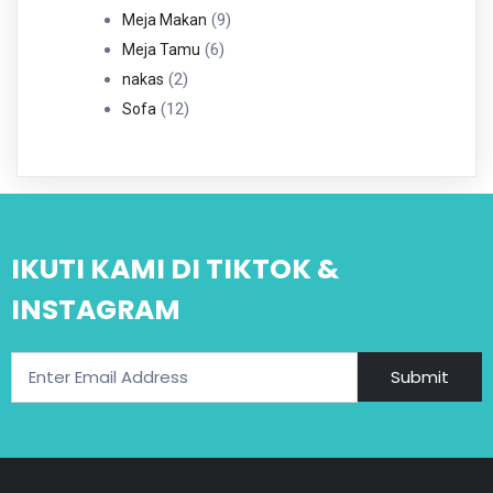
Produk
9
9
Meja Makan
6
Produk
6
Meja Tamu
2
Produk
2
nakas
Produk
12
12
Sofa
Produk
IKUTI KAMI DI TIKTOK &
INSTAGRAM
Submit