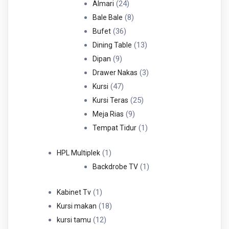
Produk
24
24
Almari
Produk
8
8
Bale Bale
36
Produk
36
Bufet
Produk
13
13
Dining Table
9
Produk
9
Dipan
Produk
3
3
Drawer Nakas
47
Produk
47
Kursi
Produk
25
25
Kursi Teras
9
Produk
9
Meja Rias
Produk
1
1
Tempat Tidur
Produk
1
1
HPL Multiplek
Produk
1
1
Backdrobe TV
Produk
1
1
Kabinet Tv
Produk
18
18
Kursi makan
12
Produk
12
kursi tamu