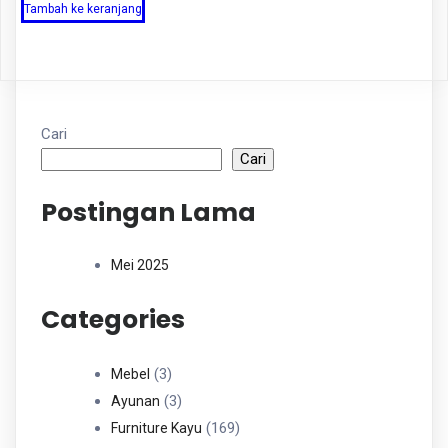
Tambah ke keranjang
Cari
Cari
Postingan Lama
Mei 2025
Categories
3
3
Mebel
Produk
3
3
Ayunan
Produk
169
169
Furniture Kayu