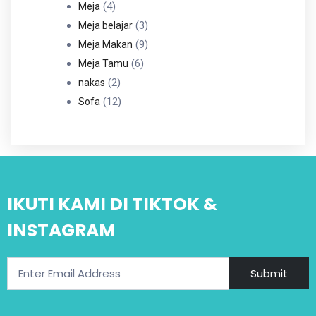
4
Produk
4
Meja
Produk
3
3
Meja belajar
Produk
9
9
Meja Makan
6
Produk
6
Meja Tamu
2
Produk
2
nakas
Produk
12
12
Sofa
Produk
IKUTI KAMI DI TIKTOK &
INSTAGRAM
Submit