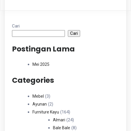
Cari
Cari
Postingan Lama
Mei 2025
Categories
3
3
Mebel
Produk
2
2
Ayunan
Produk
164
164
Furniture Kayu
Produk
24
24
Almari
Produk
8
8
Bale Bale