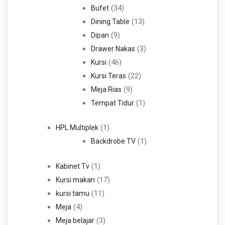
34
Produk
34
Bufet
Produk
13
13
Dining Table
9
Produk
9
Dipan
Produk
3
3
Drawer Nakas
46
Produk
46
Kursi
Produk
22
22
Kursi Teras
9
Produk
9
Meja Rias
Produk
1
1
Tempat Tidur
Produk
1
1
HPL Multiplek
Produk
1
1
Backdrobe TV
Produk
1
1
Kabinet Tv
Produk
17
17
Kursi makan
11
Produk
11
kursi tamu
4
Produk
4
Meja
Produk
3
3
Meja belajar