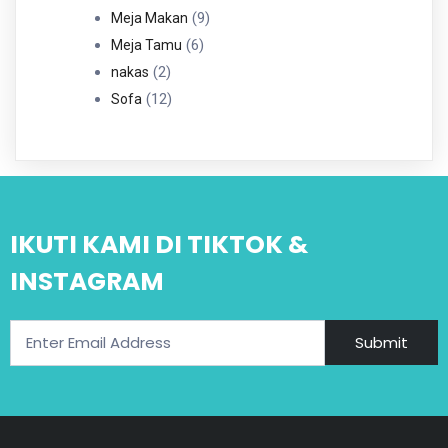
Produk
9
9
Meja Makan
6
Produk
6
Meja Tamu
2
Produk
2
nakas
Produk
12
12
Sofa
Produk
IKUTI KAMI DI TIKTOK &
INSTAGRAM
Submit