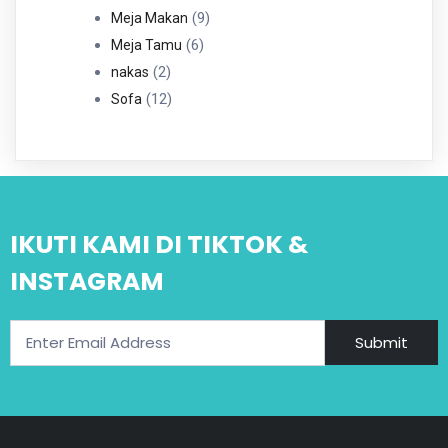
Produk
9
9
Meja Makan
6
Produk
6
Meja Tamu
2
Produk
2
nakas
Produk
12
12
Sofa
Produk
IKUTI KAMI DI TIKTOK &
INSTAGRAM
Submit