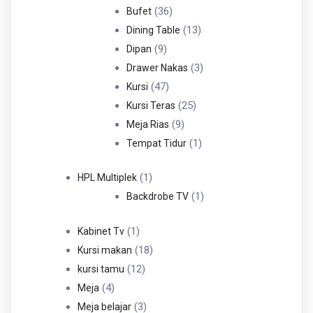
36
Produk
36
Bufet
Produk
13
13
Dining Table
9
Produk
9
Dipan
Produk
3
3
Drawer Nakas
47
Produk
47
Kursi
Produk
25
25
Kursi Teras
9
Produk
9
Meja Rias
Produk
1
1
Tempat Tidur
Produk
1
1
HPL Multiplek
Produk
1
1
Backdrobe TV
Produk
1
1
Kabinet Tv
Produk
18
18
Kursi makan
12
Produk
12
kursi tamu
4
Produk
4
Meja
Produk
3
3
Meja belajar