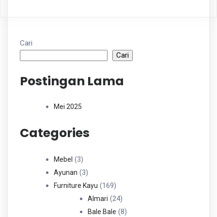
Cari
Cari
Postingan Lama
Mei 2025
Categories
3
3
Mebel
Produk
3
3
Ayunan
Produk
169
169
Furniture Kayu
Produk
24
24
Almari
Produk
8
8
Bale Bale