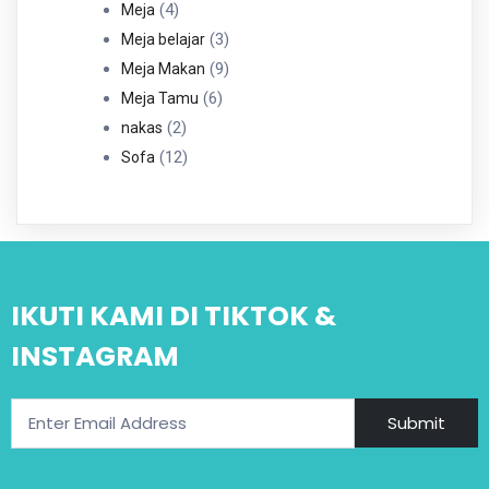
4
Produk
4
Meja
Produk
3
3
Meja belajar
Produk
9
9
Meja Makan
6
Produk
6
Meja Tamu
2
Produk
2
nakas
Produk
12
12
Sofa
Produk
IKUTI KAMI DI TIKTOK &
INSTAGRAM
Submit