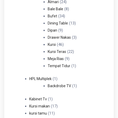
Produk
24
24
Almari
Produk
8
8
Bale Bale
34
Produk
34
Bufet
Produk
13
13
Dining Table
9
Produk
9
Dipan
Produk
3
3
Drawer Nakas
46
Produk
46
Kursi
Produk
22
22
Kursi Teras
9
Produk
9
Meja Rias
Produk
1
1
Tempat Tidur
Produk
1
1
HPL Multiplek
Produk
1
1
Backdrobe TV
Produk
1
1
Kabinet Tv
Produk
17
17
Kursi makan
11
Produk
11
kursi tamu