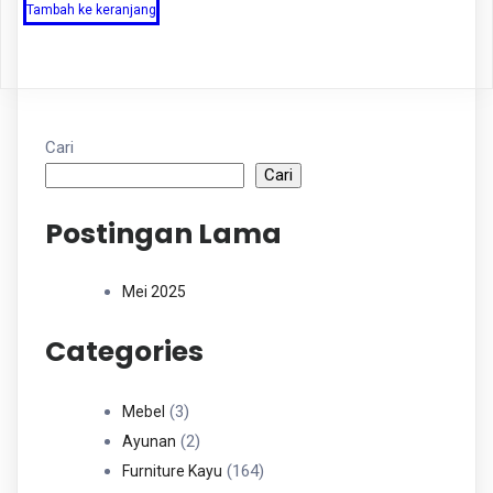
Tambah ke keranjang
Cari
Cari
Postingan Lama
Mei 2025
Categories
3
3
Mebel
Produk
2
2
Ayunan
Produk
164
164
Furniture Kayu