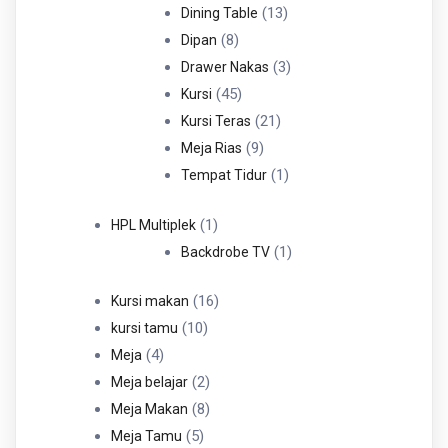
Produk
13
13
Dining Table
8
Produk
8
Dipan
Produk
3
3
Drawer Nakas
45
Produk
45
Kursi
Produk
21
21
Kursi Teras
9
Produk
9
Meja Rias
Produk
1
1
Tempat Tidur
Produk
1
1
HPL Multiplek
Produk
1
1
Backdrobe TV
Produk
16
16
Kursi makan
10
Produk
10
kursi tamu
4
Produk
4
Meja
Produk
2
2
Meja belajar
Produk
8
8
Meja Makan
5
Produk
5
Meja Tamu