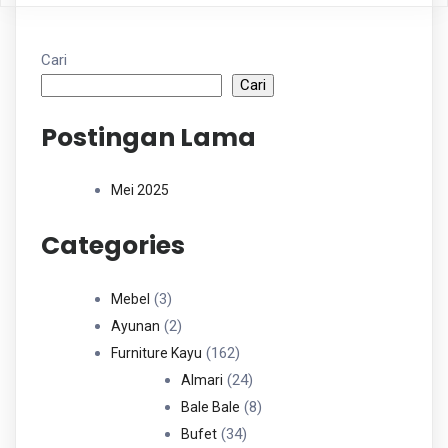
Cari
Cari
Postingan Lama
Mei 2025
Categories
3
3
Mebel
Produk
2
2
Ayunan
Produk
162
162
Furniture Kayu
Produk
24
24
Almari
Produk
8
8
Bale Bale
34
Produk
34
Bufet