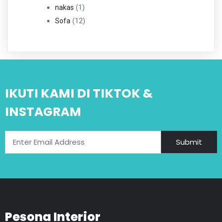
1
Produk
1
nakas
Produk
12
12
Sofa
Produk
IKUTI KAMI DI TIKTOK &
INSTAGRAM
Submit
Pesona Interior